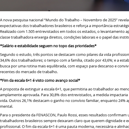
A nova pesquisa nacional “Mundo do Trabalho – Novembro de 2025” revela 
expectativas dos trabalhadores brasileiros e reforça a importância estratég
Realizado com 1.505 entrevistados em todos os estados, o levantamento
classe trabalhadora enxerga direitos, condições laborais e o papel das inst
*Salário e estabilidade seguem no topo das prioridades*
Segundo o estudo, três pontos se destacam como pilares da vida profission
34,6% dos trabalhadores; o tempo com a família, citado por 43,6%; e a estab
busca por uma rotina mais equilibrada, com espaço para descanso e convivên
recentes do mercado de trabalho.
*Fim da escala 6×1 é visto como avanço social*
A proposta de extinguir a escala 6×1, que permitiria ao trabalhador ao men
amplamente aprovada. Para 30,8% dos entrevistados, a medida impactaria
vida. Outros 26,1% destacam o ganho no convívio familiar, enquanto 24% ap
mental.
Para o presidente da FENASCON, Paulo Rossi, esses resultados confirmam 
trabalhadores brasileiros sempre deixaram claro que querem dignidade e equ
profissional. O fim da escala 6×1 é uma pauta moderna, necessária e alinh