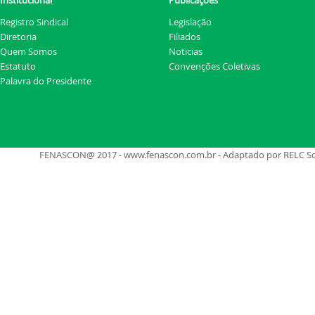
Institucional
Publicações
Registro Sindical
Legislação
Diretoria
Filiados
Quem Somos
Noticias
Estatuto
Convenções Coletivas
Palavra do Presidente
FENASCON@ 2017 - www.fenascon.com.br - Adaptado por RELC Soluç