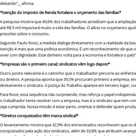
debatido”,_ afirma.
*Isenção do Imposto de Renda fortalece o orçamento das famílias*
A pesquisa mostra que 49,6% dos trabalhadores acreditam que a ampliaçã
até R$ 5 mil impactará muito a vida das famílias. O alívio no orçamento aju
pressões sobre o consumo.
Segundo Paulo Rossi, a medida dialoga diretamente com a realidade da bas
isenção é mais que uma política econômica. É um reconhecimento de que o 
viver com dignidade. Esse dinheiro volta para a economia e fortalece o país”
*Empresas são o primeiro canal; sindicatos vêm logo depois*
Outro ponto relevante é o caminho que o trabalhador percorre ao enfrentar
ou direitos. A pesquisa aponta que 39,5% procuram primeiro a empresa, 
diretamente o sindicato. A Justiça do Trabalho aparece em terceiro lugar, c
Para Rossi, essa sequência não surpreende, mas reforça o papel indispensáv
o trabalhador tente resolver com a empresa, mas é o sindicato que tem condi
seja cumprida. Nossa missão é estar perto, orientar e defender quem produz
*Direitos conquistados têm marca sindical*
O levantamento mostra que 32,9% dos entrevistados reconhecem que os dir
conquistados pela ação dos sindicatos, além de 33,8% que atribuem avanço