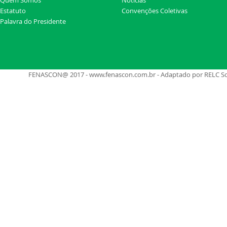
Quem Somos
Noticias
Estatuto
Convenções Coletivas
Palavra do Presidente
FENASCON@ 2017 - www.fenascon.com.br - Adaptado por RELC Soluç