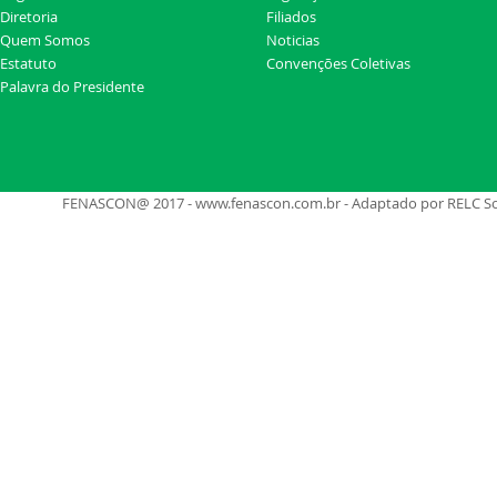
Diretoria
Filiados
Quem Somos
Noticias
Estatuto
Convenções Coletivas
Palavra do Presidente
FENASCON@ 2017 - www.fenascon.com.br - Adaptado por RELC Soluç